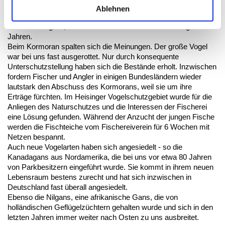
In der Graureiherkolonie werden im Frühjahr die Nester
Ablehnen
ausgebessert, 70 - 80 Brutpaare ziehen hier jährlich ihren
Nachwuchs groß, auch Kormorane brüten hier seit einigen
Jahren.
Beim Kormoran spalten sich die Meinungen. Der große Vogel
war bei uns fast ausgerottet. Nur durch konsequente
Unterschutzstellung haben sich die Bestände erholt. Inzwischen
fordern Fischer und Angler in einigen Bundesländern wieder
lautstark den Abschuss des Kormorans, weil sie um ihre
Erträge fürchten. Im Heisinger Vogelschutzgebiet wurde für die
Anliegen des Naturschutzes und die Interessen der Fischerei
eine Lösung gefunden. Während der Anzucht der jungen Fische
werden die Fischteiche vom Fischereiverein für 6 Wochen mit
Netzen bespannt.
Auch neue Vogelarten haben sich angesiedelt - so die
Kanadagans aus Nordamerika, die bei uns vor etwa 80 Jahren
von Parkbesitzern eingeführt wurde. Sie kommt in ihrem neuen
Lebensraum bestens zurecht und hat sich inzwischen in
Deutschland fast überall angesiedelt.
Ebenso die Nilgans, eine afrikanische Gans, die von
holländischen Geflügelzüchtern gehalten wurde und sich in den
letzten Jahren immer weiter nach Osten zu uns ausbreitet.