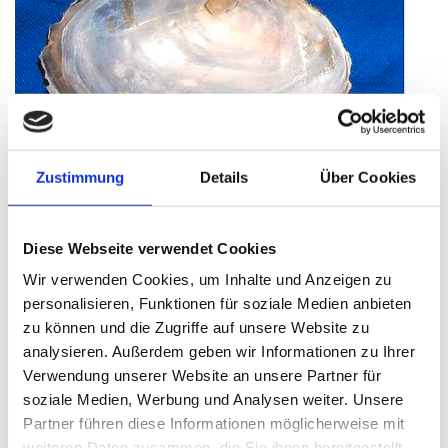
Foto © U. Eitner
Zustimmung
Details
Über Cookies
Intakte Flussaue fördert Selbstreinigung
Diese Webseite verwendet Cookies
Sogar Großmuscheln, Najaden genannt, gibt es wieder in der
Ruhr. Im antiken Griechenland bürgten Najaden, die
Wir verwenden Cookies, um Inhalte und Anzeigen zu
Flussnymphen, für die Reinheit des Wassers.
personalisieren, Funktionen für soziale Medien anbieten
zu können und die Zugriffe auf unsere Website zu
analysieren. Außerdem geben wir Informationen zu Ihrer
Verwendung unserer Website an unsere Partner für
soziale Medien, Werbung und Analysen weiter. Unsere
Partner führen diese Informationen möglicherweise mit
weiteren Daten zusammen, die Sie ihnen bereitgestellt