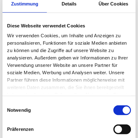
NABU-Naturschutz- und Umweltinformationen
Zustimmung
Details
Über Cookies
Öffnungszeiten
Diese Webseite verwendet Cookies
Geschäftsstelle
Waldlehne 111 in Essen
Wir verwenden Cookies, um Inhalte und Anzeigen zu
Di 10 - 14 Uhr
personalisieren, Funktionen für soziale Medien anbieten
Do 13 - 17 Uhr
zu können und die Zugriffe auf unsere Website zu
und nach vorheriger Absprache
analysieren. Außerdem geben wir Informationen zu Ihrer
Besucher bitte Klingel an der Haustür benutzen
oder
Verwendung unserer Website an unsere Partner für
am Fenster melden!
soziale Medien, Werbung und Analysen weiter. Unsere
Partner führen diese Informationen möglicherweise mit
Büro Mülheim
weiteren Daten zusammen, die Sie ihnen bereitgestellt
Mi 10 - 14 Uhr
haben oder die sie im Rahmen Ihrer Nutzung der Dienste
Korken und Handys können während der Öffnungszeiten von
gesammelt haben.
Einwilligungsauswahl
Haus Ruhrnatur
abgegeben werden.
Notwendig
Stellungnahmen
Präferenzen
Wald in Essen