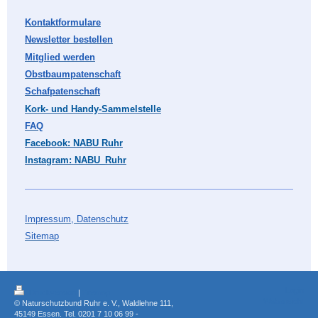
Kontaktformulare
Newsletter bestellen
Mitglied werden
Obstbaumpatenschaft
Schafpatenschaft
Kork- und Handy-Sammelstelle
FAQ
Facebook: NABU Ruhr
Instagram: NABU_Ruhr
Impressum, Datenschutz
Sitemap
Login
Druckversion
|
Sitemap
Webansicht
© Naturschutzbund Ruhr e. V., Waldlehne 111,
45149 Essen. Tel. 0201 7 10 06 99 -