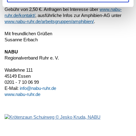
und Molche – Leben im Wasser und an Land“ gegen eine
Gebühr von 2,50 €.
Anfragen bei Interesse über
www.nabu-
ruhr.de/kontakt/
, ausführliche Infos zur Amphibien-AG unter
www.nabu-ruhr.de/arbeitsgruppen/amphibien/
.
Mit freundlichen Grüßen
Susanne Erbach
NABU
Regionalverband Ruhr e. V.
Waldlehne 111
45149 Essen
0201 - 7 10 06 99
E-Mail:
info@nabu-ruhr.de
www.nabu-ruhr.de