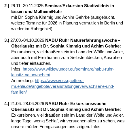
2.)
29.11.-30.11.2025
Seminar/Exkursion Stadtwildnis in
Essen und Mülheim/Ruhr
mit Dr. Sophia Kimmig und Achim Gehrke (ausgebucht,
weitere Termine für 2026 in Planung vermutlich in Berlin und
wieder im Ruhrgebiet)
3.)
27.09.-04.10.2026
NABU Ruhr Naturerfahrungswoche –
Oberlausitz mit Dr. Sophia Kimmig und Achim Gehrke:
Exkursionen, viel draußen sein im Land der Wölfe und Adler,
aber auch mit Freiräumen zum Selbstentdecken, Ausruhen
und tiefer eintauchen.
Infos:
https://www.wildewunder.eu/seminare/nabu-ruhr-
lausitz-naturwochen/
Anmeldung:
https://www.vossgaetters-
muehle.de/angebote/veranstaltungen/erwachsene-und-
familien/
4.)
21.06.-28.06.2026
NABU Ruhr Exkursionswoche –
Oberlausitz mit Dr. Sophia Kimmig und Achim Gehrke:
Exkursionen, viel draußen sein im Land der Wölfe und Adler,
lange Tage, wenig Schlaf, wir versuchen alles zu sehen, was
unsere müden Fernglasaugen uns zeigen. Infos: