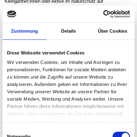
Kleingärtner:innen oder Aktive im Naturschutz auf
Streuobstwiesen (oder die es werden möchten). Es gibt ein
Skript über die vermittelten Inhalte.
Leitung: Thomas Reichelt
Kosten: 60 Euro / NABU- NAJU-Mitglieder 55 Euro
Zustimmung
Details
Über Cookies
Veranstaltungsorte:
NABU Natur- und Jugendzentrum
Voßgätters Mühle, Möllhoven 62, 45355 Essen
und eine
Streuobstwiese in Essen oder Mülheim.
Teilnehmerzahl begrenzt
Diese Webseite verwendet Cookies
Ab 16 Jahre
Wir verwenden Cookies, um Inhalte und Anzeigen zu
Anmeldung und Info:
https://www.vossgaetters-
muehle.de/angebote/veranstaltungen/erwachsene-und-familien/
personalisieren, Funktionen für soziale Medien anbieten
Veranstalter:
zu können und die Zugriffe auf unsere Website zu
NABU Natur- und Jugendzentrum Voßgätters Mühle e. V.,
analysieren. Außerdem geben wir Informationen zu Ihrer
NABU Ruhr e. V.
Verwendung unserer Website an unsere Partner für
soziale Medien, Werbung und Analysen weiter. Unsere
Obstbaumpatenschaften
Partner führen diese Informationen möglicherweise mit
Streuobstwiesen gehören mit über 5.000 Tier- und Pflanzenarten
zu den artenreichsten Lebensräumen Mitteleuropas. Sie bieten
weiteren Daten zusammen, die Sie ihnen bereitgestellt
zahlreichen Tieren, etwa Vögeln - insbesondere baumbrütenden
haben oder die sie im Rahmen Ihrer Nutzung der Dienste
Vogelarten wie Spechten, Baumläufern, Meisen, Steinkäuzen -
gesammelt haben.
Einwilligungsauswahl
aber auch Fledermäusen, Schmetterlingen und seltenen
Notwendig