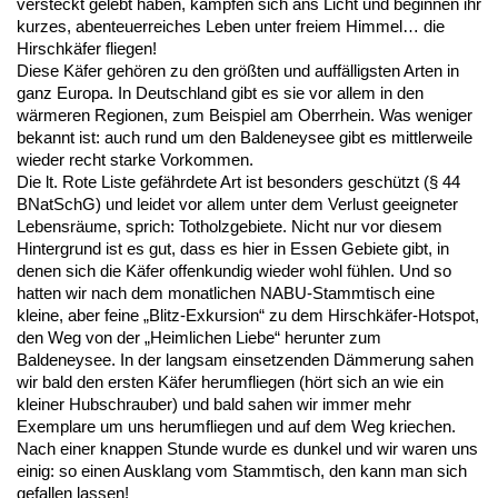
versteckt gelebt haben, kämpfen sich ans Licht und beginnen ihr
kurzes, abenteuerreiches Leben unter freiem Himmel… die
Hirschkäfer fliegen!
Diese Käfer gehören zu den größten und auffälligsten Arten in
ganz Europa. In Deutschland gibt es sie vor allem in den
wärmeren Regionen, zum Beispiel am Oberrhein. Was weniger
bekannt ist: auch rund um den Baldeneysee gibt es mittlerweile
wieder recht starke Vorkommen.
Die lt. Rote Liste gefährdete Art ist besonders geschützt (§ 44
BNatSchG) und leidet vor allem unter dem Verlust geeigneter
Lebensräume, sprich: Totholzgebiete. Nicht nur vor diesem
Hintergrund ist es gut, dass es hier in Essen Gebiete gibt, in
denen sich die Käfer offenkundig wieder wohl fühlen. Und so
hatten wir nach dem monatlichen NABU-Stammtisch eine
kleine, aber feine „Blitz-Exkursion“ zu dem Hirschkäfer-Hotspot,
den Weg von der „Heimlichen Liebe“ herunter zum
Baldeneysee. In der langsam einsetzenden Dämmerung sahen
wir bald den ersten Käfer herumfliegen (hört sich an wie ein
kleiner Hubschrauber) und bald sahen wir immer mehr
Exemplare um uns herumfliegen und auf dem Weg kriechen.
Nach einer knappen Stunde wurde es dunkel und wir waren uns
einig: so einen Ausklang vom Stammtisch, den kann man sich
gefallen lassen!