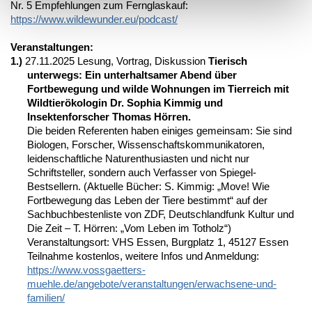
Nr. 5 Empfehlungen zum Fernglaskauf:
https://www.wildewunder.eu/podcast/
Veranstaltungen:
1.)
27.11.2025 Lesung, Vortrag, Diskussion
Tierisch
unterwegs: Ein unterhaltsamer Abend über
Fortbewegung und wilde Wohnungen im Tierreich mit
Wildtierökologin Dr. Sophia Kimmig und
Insektenforscher Thomas Hörren.
Die beiden Referenten haben einiges gemeinsam: Sie sind
Biologen, Forscher, Wissenschaftskommunikatoren,
leidenschaftliche Naturenthusiasten und nicht nur
Schriftsteller, sondern auch Verfasser von Spiegel-
Bestsellern. (Aktuelle Bücher: S. Kimmig: „Move! Wie
Fortbewegung das Leben der Tiere bestimmt“ auf der
Sachbuchbestenliste von ZDF, Deutschlandfunk Kultur und
Die Zeit – T. Hörren: „Vom Leben im Totholz“)
Veranstaltungsort: VHS Essen, Burgplatz 1, 45127 Essen
Teilnahme kostenlos, weitere Infos und Anmeldung:
https://www.vossgaetters-
muehle.de/angebote/veranstaltungen/erwachsene-und-
familien/