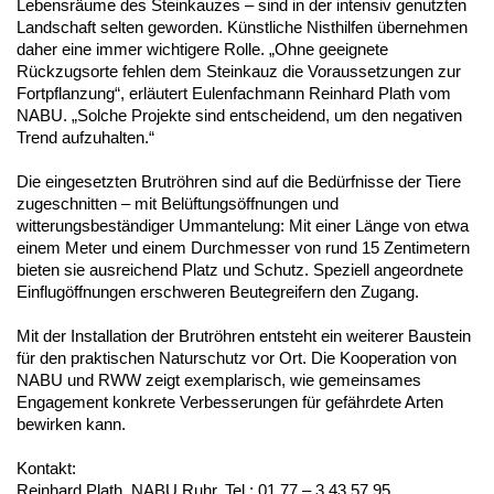
Lebensräume des Steinkauzes – sind in der intensiv genutzten
Landschaft selten geworden. Künstliche Nisthilfen übernehmen
daher eine immer wichtigere Rolle. „Ohne geeignete
Rückzugsorte fehlen dem Steinkauz die Voraussetzungen zur
Fortpflanzung“, erläutert Eulenfachmann Reinhard Plath vom
NABU. „Solche Projekte sind entscheidend, um den negativen
Trend aufzuhalten.“
Die eingesetzten Brutröhren sind auf die Bedürfnisse der Tiere
zugeschnitten – mit Belüftungsöffnungen und
witterungsbeständiger Ummantelung: Mit einer Länge von etwa
einem Meter und einem Durchmesser von rund 15 Zentimetern
bieten sie ausreichend Platz und Schutz. Speziell angeordnete
Einflugöffnungen erschweren Beutegreifern den Zugang.
Mit der Installation der Brutröhren entsteht ein weiterer Baustein
für den praktischen Naturschutz vor Ort. Die Kooperation von
NABU und RWW zeigt exemplarisch, wie gemeinsames
Engagement konkrete Verbesserungen für gefährdete Arten
bewirken kann.
Kontakt:
Reinhard Plath, NABU Ruhr, Tel.: 01 77 – 3 43 57 95,