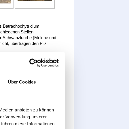
zes Batrachochytridium
schiedenen Stellen
für Schwanzlurche (Molche und
icht, übertragen den Pilz
allem darauf an, die mögliche
ragen. Deshalb gelten folgende
ssen oder mit heißem Wasser
(>
Über Cookies
verwenden:
Virkon S
(Wirkstoff
ktadressen unter
 Medien anbieten zu können
tenschutz/160331-nabu-
hrer Verwendung unserer
 führen diese Informationen
n die Kontaktadressen (s.u)!