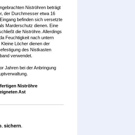
ngebrachten Niströhren beträgt
er, der Durchmesser etwa 16
Eingang befinden sich versetzte
als Marderschutz dienen. Eine
ließt die Niströhre. Allerdings
 da Feuchtigkeit nach untern
. Kleine Löcher dienen der
Befestigung des Nistkasten
rband verwendet.
vor Jahren bei der Anbringung
ptverwaltung.
fertigen Niströhre
eeigneten Ast
. sichern
.