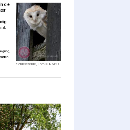
in die
ter
ndig
auf.
migung,
dürfen.
Schleiereule, Foto © NABU