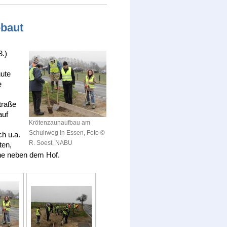
baut
3.)
gute
e
e
traße
auf
Krötenzaunaufbau am
Schuirweg in Essen, Foto ©
h u.a.
R. Soest, NABU
ten,
che neben dem Hof.