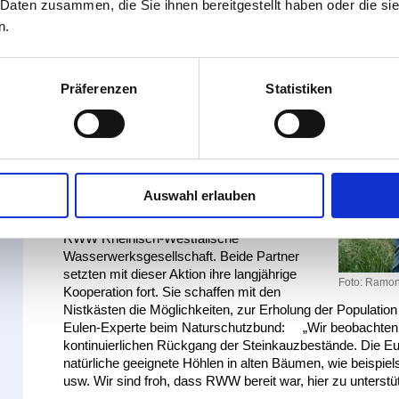
 Daten zusammen, die Sie ihnen bereitgestellt haben oder die s
n.
NABU installiert Niströhren für Stei
Präferenzen
Statistiken
Pressemitteilung RWW
Mülheim an der Ruhr, 14. Juni 2018
Den Steinkauz wird’s freuen. Zwei
Mitarbeiter des NABU Ruhr installierten jetzt
Auswahl erlauben
vier Steinkauz-Brutröhren an ausgewählten
Standorten auf Mülheimer-Gelände der
RWW Rheinisch-Westfälische
Wasserwerksgesellschaft. Beide Partner
setzten mit dieser Aktion ihre langjährige
Foto: Ramon
Kooperation fort. Sie schaffen mit den
Nistkästen die Möglichkeiten, zur Erholung der Population
Eulen-Experte beim Naturschutzbund: „Wir beobachten 
kontinuierlichen Rückgang der Steinkauzbestände. Die Eu
natürliche geeignete Höhlen in alten Bäumen, wie beispi
usw. Wir sind froh, dass RWW bereit war, hier zu unterstü