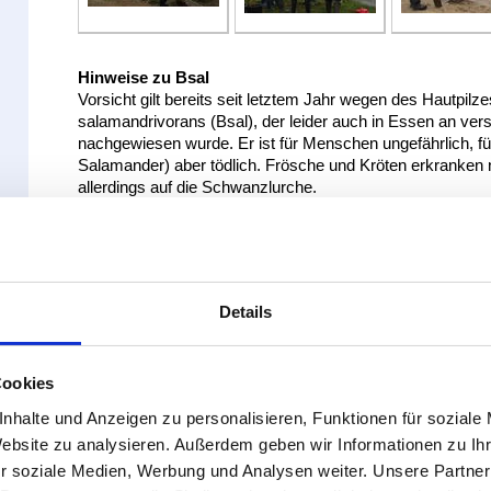
Hinweise zu Bsal
Vorsicht gilt bereits seit letztem Jahr wegen des Hautpil
salamandrivorans (Bsal), der leider auch in Essen an ver
nachgewiesen wurde. Er ist für Menschen ungefährlich, 
Salamander) aber tödlich. Frösche und Kröten erkranken n
allerdings auf die Schwanzlurche.
Bei Zaundiensten und Exkursionen kommt es deshalb vor 
Infektion nicht von einem auf ein anderes Gebiet zu übert
Vorsichtsmaßnahmen
:
Gummistiefel und Sammeleimer vollständig trocknen la
60°C!) gründlich abspülen vor dem nächsten Einsatz.
Details
Hände waschen nach Kontakt mit den Amphibien.
Bei Gebietswechsel außerdem ein Desinfektionsmittel 
Kaliummonopersulfat).
Cookies
ausführliche Handlungsempfehlung des NABU mit Konta
nhalte und Anzeigen zu personalisieren, Funktionen für soziale
https://www.nabu.de/imperia/md/content/nabude/ar
Website zu analysieren. Außerdem geben wir Informationen zu I
handlungsempfehlungen-amphibienkrankheiten.pdf
r soziale Medien, Werbung und Analysen weiter. Unsere Partner
kranke Tiere an die AG-Leiterinnen melden oder direkt a