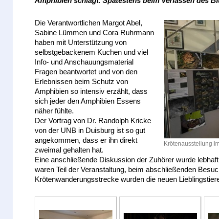
Amphibien schlägt. Spätestens beim Verlassen des B
Die Verantwortlichen Margot Abel,
Sabine Lümmen und Cora Ruhrmann
haben mit Unterstützung von
selbstgebackenem Kuchen und viel
Info- und Anschauungsmaterial
Fragen beantwortet und von den
Erlebnissen beim Schutz von
Amphibien so intensiv erzählt, dass
sich jeder den Amphibien Essens
näher fühlte.
Der Vortrag von Dr. Randolph Kricke
von der UNB in Duisburg ist so gut
angekommen, dass er ihn direkt
Krötenausstellung 
zweimal gehalten hat.
Eine anschließende Diskussion der Zuhörer wurde lebhaft
waren Teil der Veranstaltung, beim abschließenden Besu
Krötenwanderungsstrecke wurden die neuen Lieblingstiere