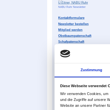
NABU Ruhr Newsletter
Kontaktformulare
Newsletter bestellen
Mitglied werden
Obstbaumpatenschaft
Schafpatenschaft
Kork- und Handy-Sammelstelle
FAQ
Facebook: NABU Ruhr
Instagram: NABU_Ruhr
Zustimmung
Diese Webseite verwendet 
Impressum, Datenschutz
Sitemap
Wir verwenden Cookies, um I
und die Zugriffe auf unsere 
Website an unsere Partner fü