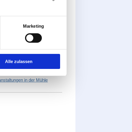
es Krötenzaunes, die Kontrolle
öhren. Die Jugendlichen sind
ollen auch andere dafür
Exkursionen zu verschiedenen
Marketing
ästen eingeladen und die
für Kinder und Jugendliche
 angeboten.
 Im Erdgeschoss befinden sich
 des Landesfach- ausschusses
er Naturschutzjugend
Alle zulassen
taltet. In ihm finden sich z.B.
dbienenwand.
anstaltungen in der Mühle