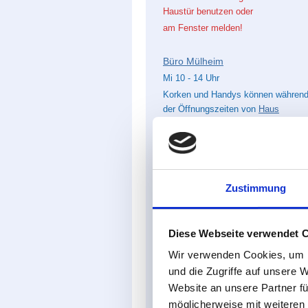
Haustür benutzen
oder
am Fenster melden!
Büro Mülheim
Mi 10 - 14 Uhr
Korken und Handys können währen
der Öffnungszeiten von
Haus
Ruhrnatur
abgegeben werden.
Stellungnahmen
Wald in Essen
Zustimmung
Voßgätters Mühle
Diese Webseite verwendet 
Wir verwenden Cookies, um I
und die Zugriffe auf unsere 
Website an unsere Partner fü
möglicherweise mit weiteren