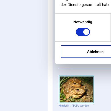
der Dienste gesammelt habe
Einwilligungsauswahl
Voßgätters Mühle, Foto © Ullrich Wienands,
Notwendig
NABU
Ablehnen
Zum NABU Vogeltrainer
Mitglied im NABU werden