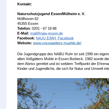
Kontakt:
Naturschutzjugend Essen/Mülheim e. V.
Möllhoven 62
45355 Essen
Telefon:
0201 - 67 18 88
E-Mail:
mail@naju-essen.de
Facebook:
NAJU E/MH Facebook
Website:
www.vossgaetters-muehle.de/
Die Jugendgruppe des NABU Ruhr ist seit 1990 ein eigenst
alten Voßgätters Mühle in Essen Borbeck. 1982 wurde d
dem Abriss gerettet und ist seitdem Treffpunkt der Ehrenam
Kinder und Jugendliche, die sich für Natur und Umwelt int