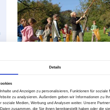
d
Details
Apfelernte, Foto © NAJU Essen/Mülheim
Schwerpunkt der praktischen Arbeit der Jugendlichen ist d
Essen und Mülheim. Durch die Pflege der zahlreichen Str
Zusammenarbeit mit den Landwirten konnte ein eigenes Apf
Cookies
gestellt werden. Der naturtrübe ungesüßte Saft wird sowoh
nhalte und Anzeigen zu personalisieren, Funktionen für soziale
verschiedenen Naturkostläden in Essen vermarktet. Weite
Website zu analysieren. Außerdem geben wir Informationen zu I
die klassischen Landschaftspflegemaßnahmen wie die Ko
r soziale Medien, Werbung und Analysen weiter. Unsere Partner
Neuanlage und Pflege von Hecken. Neben dem Biotopsc
Artenschutzmaßnahmen für Fledermäuse, Hohltauben, Eu
 Daten zusammen, die Sie ihnen bereitgestellt haben oder die s